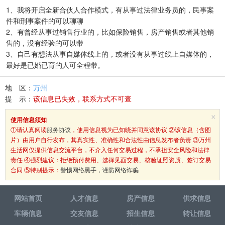
1、我将开启全新合伙人合作模式，有从事过法律业务员的，民事案
件和刑事案件的可以聊聊
2、有曾经从事过销售行业的，比如保险销售，房产销售或者其他销
售的，没有经验的可以带
3、自己有想法从事自媒体线上的，或者没有从事过线上自媒体的，
最好是已婚已育的人可全程带。
地 区：
万州
提 示：
该信息已失效，联系方式不可查
×
使用信息须知
①请认真阅读
服务协议
，使用信息视为已知晓并同意该协议 ②该信息（含图
片）由用户自行发布，其真实性、准确性和合法性由信息发布者负责 ③万州
生活网仅提供信息交流平台，不介入任何交易过程，不承担安全风险和法律
责任 ④强烈建议：拒绝预付费用、选择见面交易、核验证照资质、签订交易
合同 ⑤特别提示：
警惕网络黑手，谨防网络诈骗
网站首页
人才信息
房产信息
供求信息
车辆信息
交友信息
招生信息
转让信息