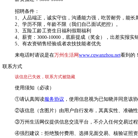
招聘条件：
1、人品端正，诚实守信，沟通能力强，吃苦耐劳，能长
2、学历不限，年龄不限（我们自己面试把控）。
3、五险工龄工资生日福利假期福利
4、薪资：3000-10000，底薪提成（奖金），出差实报实
5、有农资销售经验或者农技技能者优先
来电话时请说是在
万州生活网
www.cqwanzhou.net
看到的
联系方式
该信息已失效，联系方式被隐藏
使用须知（必读）
①请认真阅读
服务协议
，使用信息视为已知晓并同意该协
②该信息（含图片）由用户自行发布，其真实性、准确性
③万州生活网仅提供信息交流平台，不介入任何交易过程
④强烈建议：拒绝预付费用、选择见面交易、核验证照资