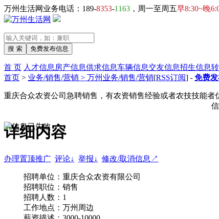
万州生活网业务电话：189-
8353
-
1163
，周一至周五
早8:30~晚6:
首 页
人才信息
房产信息
供求信息
车辆信息
交友信息
招生信息
转
首页
>
业务/销售/营销 > 万州业务/销售/营销
[
RSS订阅
] -
免费发
重庆合众农资公司急聘销售，有农资销售经验或者农技技能者
信
详细内容
办理置顶推广
评论↓
举报↓
修改/取消信息↗
招聘单位：重庆合众农资有限公司
招聘职位：销售
招聘人数：1
工作地点：万州周边
薪资描述：3000-10000