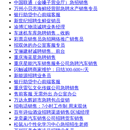
中国联通（金嗓子营业厅）急招销售
万州小贝壳海鲜经营部急聘水产销售专员
银行助贷中心前端客服
新世纪招聘生鲜促销员
渝博汇物流诚聘业务经理
车迷机车库急聘销售，收购
彩票店销售员急招网络推广销售员
招双休的办公室客服专员
艾俪建材诚聘销售、前台
重庆海蓝星急聘销售
重庆星能汽车销售服务公司急聘汽车销售
闪触诚聘商家维护：日结300-600+/天
新能源招聘业务员
银行助贷中心前端客服
重庆雷弘文化传媒公司急聘销售
售前客服 无需外出 办公室办公
万达永辉超市急聘包点促销
招电话销售：7小时工作制 周末双休
百年诗仙酒业招聘渠道销售/区域经理
龙奕豪汽车销售公司招聘货车销售
松鼠Ai个性化学习中心急招招生老师