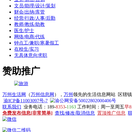
文员/助理/设计/策划
财会/出纳/库管
经营/行政/人事/后勤
教师/教练/助教
医生/护士
网络/电商/代练
钟点工/兼职/寒暑假工
在校生/实习
无具体意向求职
赞助推广
万州生活网
（
万州信息网
），
万州
领先的生活信息网站 区辖
渝ICP备11003097号-7
渝公网安备50022802000406号
联系我们
业务电话：189-
8353
-
1163
工作时间：周一至周五
早8
免费发布信息[非常简单]
查找/修改/取消信息
置顶推广信息