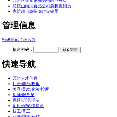
万州区美食惠冻品招聘业务员
马鞍山雨润食品公司急聘促销员
家益超市急招临时促销员
管理信息
密码忘记了怎么办
预留密码：
快速导航
万州人才信息
店员/前台/收银
美容/美发/化妆/按摩
厨师/服务员
保姆/护理/清洁
司机/保安/快递员
技工/普工
业务/销售/营销