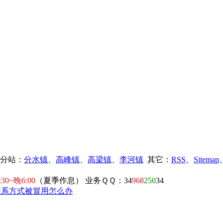
镇分站：
分水镇
、
高峰镇
、
高梁镇
、
李河镇
其它：
RSS
、
Sitemap
:30~晚6:00
（夏季作息） 业务ＱＱ：34
968
250
34
联系方式被冒用怎么办