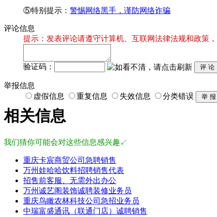
⑤特别提示：
警惕网络黑手，谨防网络诈骗
评论信息
提示：发表评论请遵守计算机、互联网法律法规和政策，
验证码：
举报信息
虚假信息
重复信息
失效信息
分类错误
相关信息
我们猜你可能会对这些信息感兴趣↙
重庆卡宸商贸公司急聘销售
万州娃哈哈饮料招聘销售代表
招售前客服、无需外出办公
万州诚艺阁装饰诚聘装修业务员
重庆鸟瞰农林科技公司急招业务员
中瑞富盛通讯（联通门店）诚聘销售