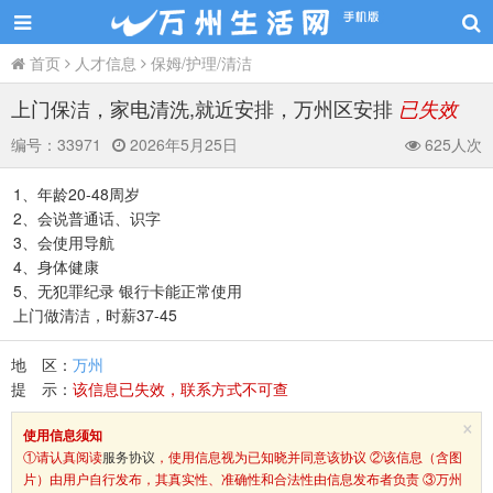
首页
人才信息
保姆/护理/清洁
上门保洁，家电清洗,就近安排，万州区安排
已失效
编号：
33971
2026年5月25日
625人次
1、年龄20-48周岁
2、会说普通话、识字
3、会使用导航
4、身体健康
5、无犯罪纪录 银行卡能正常使用
上门做清洁，时薪37-45
地 区：
万州
提 示：
该信息已失效，联系方式不可查
×
使用信息须知
①请认真阅读
服务协议
，使用信息视为已知晓并同意该协议 ②该信息（含图
片）由用户自行发布，其真实性、准确性和合法性由信息发布者负责 ③万州