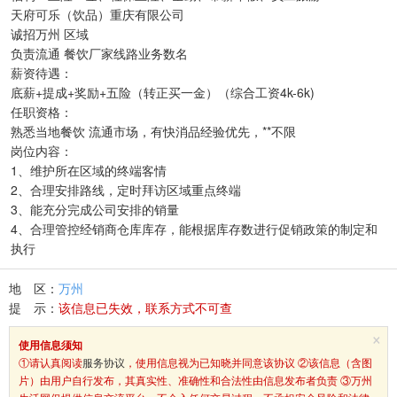
天府可乐（饮品）重庆有限公司
诚招万州 区域
负责流通 餐饮厂家线路业务数名
薪资待遇：
底薪+提成+奖励+五险（转正买一金）（综合工资4k-6k)
任职资格：
熟悉当地餐饮 流通市场，有快消品经验优先，**不限
岗位内容：
1、维护所在区域的终端客情
2、合理安排路线，定时拜访区域重点终端
3、能充分完成公司安排的销量
4、合理管控经销商仓库库存，能根据库存数进行促销政策的制定和
执行
地 区：
万州
提 示：
该信息已失效，联系方式不可查
×
使用信息须知
①请认真阅读
服务协议
，使用信息视为已知晓并同意该协议 ②该信息（含图
片）由用户自行发布，其真实性、准确性和合法性由信息发布者负责 ③万州