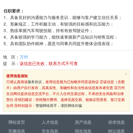
任职要求：
1、具备良好的沟通能力与服务意识，能够与客户建立信任关系；
2、形象端正，工作积极主动，有较强的目标感和抗压能力；
3、熟练掌握汽车驾驶技能，持有有效驾驶证件；
4、具备较强的学习能力，能快速掌握新产品知识与销售流程；
5、具有团队协作精神，愿意与同事共同提升整体业绩表现；
地 区：
万州
提 示：
该信息已失效，联系方式不可查
×
使用信息须知
①请认真阅读
服务协议
，使用信息视为已知晓并同意该协议 ②该信息（含图
片）由用户自行发布，其真实性、准确性和合法性由信息发布者负责 ③万州
生活网仅提供信息交流平台，不介入任何交易过程，不承担安全风险和法律
责任 ④强烈建议：拒绝预付费用、选择见面交易、核验证照资质、签订交易
合同 ⑤特别提示：
警惕网络黑手，谨防网络诈骗
网站首页
人才信息
房产信息
供求信息
车辆信息
交友信息
招生信息
转让信息