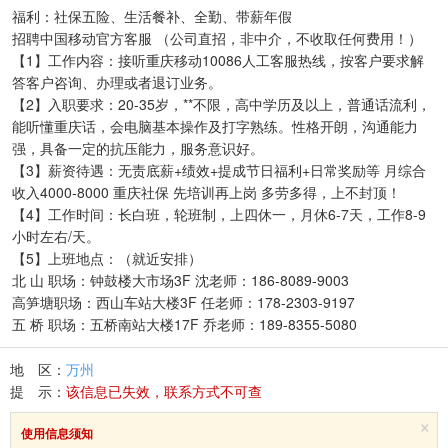
福利：社保五险、生活餐补、全勤、带薪年假
招聘中国移动官方客服 （公司直招，非中介，不收取任何费用！）
【1】工作内容：接听重庆移动10086人工客服热线，按客户要求解
答客户咨询、办理或者退订业务。
【2】入职要求：20-35岁，**不限，高中学历及以上，普通话流利，
能听懂重庆话，会电脑基本操作及打字熟练。性格开朗，沟通能力
强，具备一定的抗压能力，服务意识好。
【3】薪资待遇：无责底薪+绩效+提成节日福利+日常奖励等 月综合
收入4000-8000 重庆社保 先培训再上岗 多劳多得，上不封顶！
【4】工作时间：长白班，轮班制，上四休一，月休6-7天，工作8-9
小时左右/天。
【5】上班地点：（就近安排）
北 山 职场：钟鼓楼大市场3F 沈老师：186-8089-9003
高笋塘职场：西山车站大楼3F 任老师：178-2303-9197
五 桥 职场：五桥南站大楼17F 乔老师：189-8355-5080
地 区：
万州
提 示：
该信息已失效，联系方式不可查
×
使用信息须知