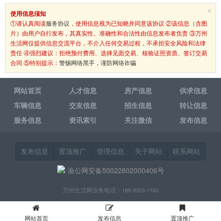
×
使用信息须知
①请认真阅读
服务协议
，使用信息视为已知晓并同意该协议 ②该信息（含图
片）由用户自行发布，其真实性、准确性和合法性由信息发布者负责 ③万州
生活网仅提供信息交流平台，不介入任何交易过程，不承担安全风险和法律
责任 ④强烈建议：拒绝预付费用、选择见面交易、核验证照资质、签订交易
合同 ⑤特别提示：
警惕网络黑手，谨防网络诈骗
网站首页
人才信息
房产信息
供求信息
车辆信息
交友信息
招生信息
转让信息
服务信息
资讯索引
关注微信
发布信息
发布信息
置顶推广
管理信息
关于网站
联系网站
渝公网安备50022802000406号
万州生活网业务电话：189-8353-1163
网站首页
发布信息
置顶推广