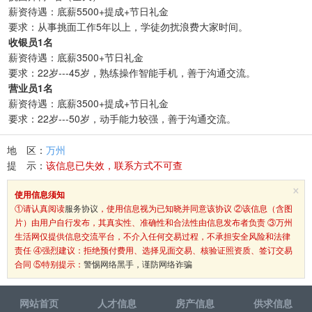
薪资待遇：底薪5500+提成+节日礼金
要求：从事挑面工作5年以上，学徒勿扰浪费大家时间。
收银员1名
薪资待遇：底薪3500+节日礼金
要求：22岁---45岁，熟练操作智能手机，善于沟通交流。
营业员1名
薪资待遇：底薪3500+提成+节日礼金
要求：22岁---50岁，动手能力较强，善于沟通交流。
地 区：
万州
提 示：
该信息已失效，联系方式不可查
×
使用信息须知
①请认真阅读
服务协议
，使用信息视为已知晓并同意该协议 ②该信息（含图
片）由用户自行发布，其真实性、准确性和合法性由信息发布者负责 ③万州
生活网仅提供信息交流平台，不介入任何交易过程，不承担安全风险和法律
责任 ④强烈建议：拒绝预付费用、选择见面交易、核验证照资质、签订交易
合同 ⑤特别提示：
警惕网络黑手，谨防网络诈骗
网站首页
人才信息
房产信息
供求信息