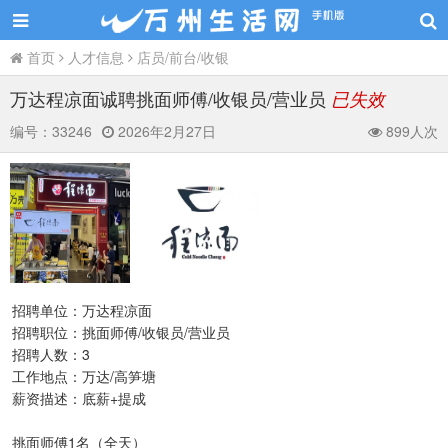
首页
人才信息
店员/前台/收银
万达程凉面诚聘挑面师傅/收银员/营业员
已失效
编号：
33246
2026年2月27日
899人次
招聘单位：万达程凉面
招聘职位：挑面师傅/收银员/营业员
招聘人数：3
工作地点：万达/高笋塘
薪资描述：底薪+提成
挑面师傅1名（全天）