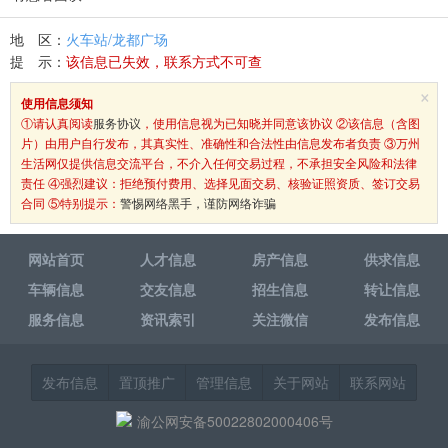
地 区：
火车站/龙都广场
提 示：
该信息已失效，联系方式不可查
×
使用信息须知
①请认真阅读
服务协议
，使用信息视为已知晓并同意该协议 ②该信息（含图
片）由用户自行发布，其真实性、准确性和合法性由信息发布者负责 ③万州
生活网仅提供信息交流平台，不介入任何交易过程，不承担安全风险和法律
责任 ④强烈建议：拒绝预付费用、选择见面交易、核验证照资质、签订交易
合同 ⑤特别提示：
警惕网络黑手，谨防网络诈骗
网站首页
人才信息
房产信息
供求信息
车辆信息
交友信息
招生信息
转让信息
服务信息
资讯索引
关注微信
发布信息
发布信息
置顶推广
管理信息
关于网站
联系网站
渝公网安备50022802000406号