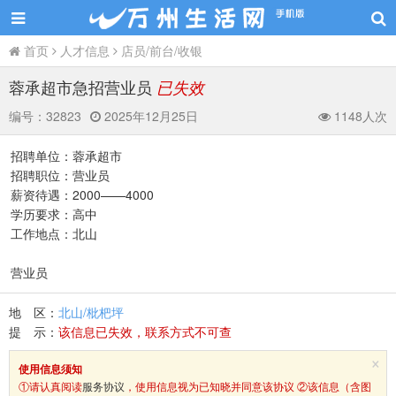
首页
人才信息
店员/前台/收银
蓉承超市急招营业员
已失效
编号：
32823
2025年12月25日
1148人次
招聘单位：蓉承超市
招聘职位：营业员
薪资待遇：2000——4000
学历要求：高中
工作地点：北山
营业员
地 区：
北山/枇杷坪
提 示：
该信息已失效，联系方式不可查
×
使用信息须知
①请认真阅读
服务协议
，使用信息视为已知晓并同意该协议 ②该信息（含图