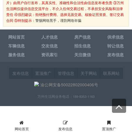
片）由用户自行发布，其真实性、准确性和合法性由信息发布者负责 ③万州
生活网仅提供信息交流平台，不介入任何交易过程，不承担安全风险和法律
责任 ④强烈建议：拒绝预付费用、选择见面交易、核验证照资质、签订交易
合同 ⑤特别提示：
警惕网络黑手，谨防网络诈骗
网站首页
人才信息
房产信息
供求信息
车辆信息
交友信息
招生信息
转让信息
服务信息
资讯索引
关注微信
发布信息
发布信息
置顶推广
管理信息
关于网站
联系网站
渝公网安备50022802000406号
万州生活网业务电话：189-8353-1163
网站首页
发布信息
置顶推广