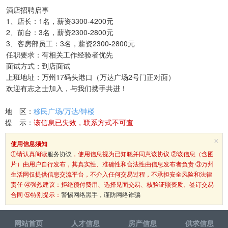
酒店招聘启事
1、店长：1名，薪资3300-4200元
2、前台：3名，薪资2300-2800元
3、客房部员工：3名，薪资2300-2800元
任职要求：有相关工作经验者优先
面试方式：到店面试
上班地址：万州17码头港口（万达广场2号门正对面）
欢迎有志之士加入，与我们携手共进！
地 区：
移民广场/万达/钟楼
提 示：
该信息已失效，联系方式不可查
×
使用信息须知
①请认真阅读
服务协议
，使用信息视为已知晓并同意该协议 ②该信息（含图
片）由用户自行发布，其真实性、准确性和合法性由信息发布者负责 ③万州
生活网仅提供信息交流平台，不介入任何交易过程，不承担安全风险和法律
责任 ④强烈建议：拒绝预付费用、选择见面交易、核验证照资质、签订交易
合同 ⑤特别提示：
警惕网络黑手，谨防网络诈骗
网站首页
人才信息
房产信息
供求信息