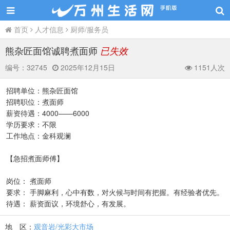
首页
人才信息
厨师/服务员
熊杂匠面馆诚聘煮面师
已失效
编号：
32745
2025年12月15日
1151人次
招聘单位：熊杂匠面馆
招聘职位：煮面师
薪资待遇：4000——6000
学历要求：不限
工作地点：金科观澜
【急招煮面师傅】
岗位： 煮面师
要求： 手脚麻利，心中有数，对火候与时间有把握。有经验者优先。
待遇： 薪资面议，环境舒心，有发展。
地 区：
观音岩/光彩大市场