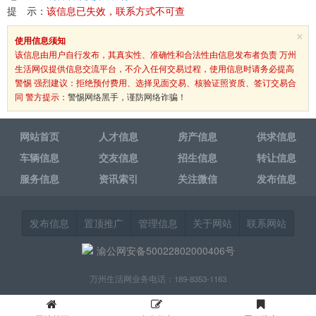
提 示：
该信息已失效，联系方式不可查
×
使用信息须知
该信息由用户自行发布，其真实性、准确性和合法性由信息发布者负责 万州
生活网仅提供信息交流平台，不介入任何交易过程，使用信息时请务必提高
警惕 强烈建议：拒绝预付费用、选择见面交易、核验证照资质、签订交易合
同 警方提示：
警惕网络黑手，谨防网络诈骗！
网站首页
人才信息
房产信息
供求信息
车辆信息
交友信息
招生信息
转让信息
服务信息
资讯索引
关注微信
发布信息
发布信息
置顶推广
管理信息
关于网站
联系网站
渝公网安备50022802000406号
万州生活网业务电话：189-8353-1163