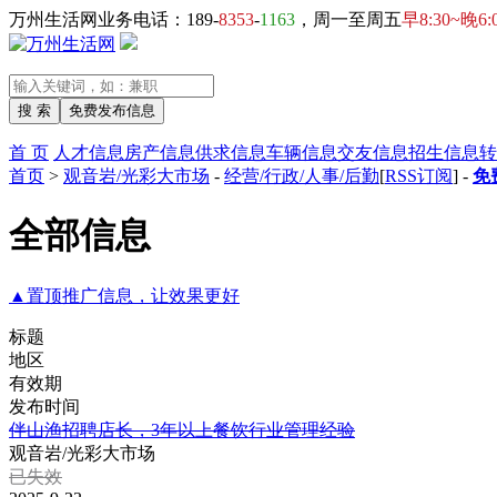
万州生活网业务电话：189-
8353
-
1163
，周一至周五
早8:30~晚6:
首 页
人才信息
房产信息
供求信息
车辆信息
交友信息
招生信息
转
首页
>
观音岩/光彩大市场
-
经营/行政/人事/后勤
[
RSS订阅
] -
免
全部信息
▲置顶推广信息，让效果更好
标题
地区
有效期
发布时间
伴山渔招聘店长，3年以上餐饮行业管理经验
观音岩/光彩大市场
已失效