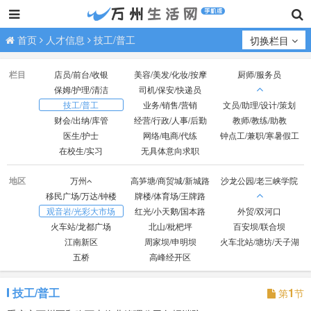
首页
人才信息
技工/普工
切换栏目
栏目
店员/前台/收银
美容/美发/化妆/按摩
厨师/服务员
保姆/护理/清洁
司机/保安/快递员
技工/普工
业务/销售/营销
文员/助理/设计/策划
财会/出纳/库管
经营/行政/人事/后勤
教师/教练/助教
医生/护士
网络/电商/代练
钟点工/兼职/寒暑假工
在校生/实习
无具体意向求职
地区
万州
高笋塘/商贸城/新城路
沙龙公园/老三峡学院
移民广场/万达/钟楼
牌楼/体育场/王牌路
观音岩/光彩大市场
红光/小天鹅/国本路
外贸/双河口
火车站/龙都广场
北山/枇杷坪
百安坝/联合坝
江南新区
周家坝/申明坝
火车北站/塘坊/天子湖
五桥
高峰经开区
技工/普工
1
第
节