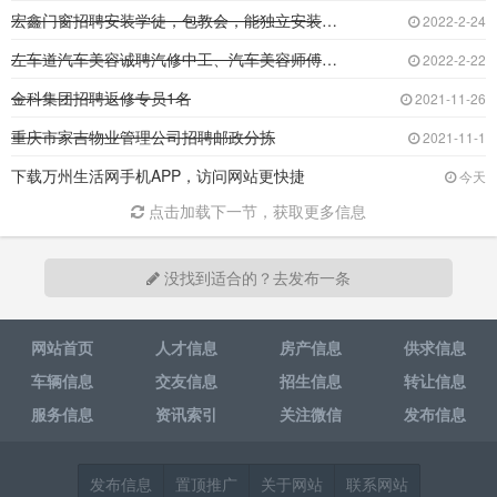
宏鑫门窗招聘安装学徒，包教会，能独立安装后就
2022-2-24
左车道汽车美容诚聘汽修中工、汽车美容师傅、洗
2022-2-22
金科集团招聘返修专员1名
2021-11-26
重庆市家吉物业管理公司招聘邮政分拣
2021-11-1
下载万州生活网手机APP，访问网站更快捷
今天
点击加载下一节，获取更多信息
没找到适合的？去发布一条
网站首页
人才信息
房产信息
供求信息
车辆信息
交友信息
招生信息
转让信息
服务信息
资讯索引
关注微信
发布信息
发布信息
置顶推广
关于网站
联系网站