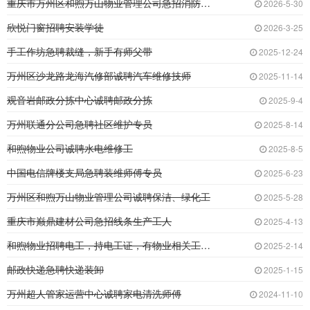
重庆市万州区和煦万山物业管理公司急招消防监控
2026-5-30
欣悦门窗招聘安装学徒
2026-3-25
手工作坊急聘裁缝，新手有师父带
2025-12-24
万州区沙龙路龙海汽修部诚聘汽车维修技师
2025-11-14
观音岩邮政分拣中心诚聘邮政分拣
2025-9-4
万州联通分公司急聘社区维护专员
2025-8-14
和煦物业公司诚聘水电维修工
2025-8-5
中国电信牌楼支局急聘装维师傅专员
2025-6-23
万州区和煦万山物业管理公司诚聘保洁、绿化工
2025-5-28
重庆市巅鼎建材公司急招线条生产工人
2025-4-13
和煦物业招聘电工，持电工证，有物业相关工作经
2025-2-14
邮政快递急聘快递装卸
2025-1-15
万州超人管家运营中心诚聘家电清洗师傅
2024-11-10