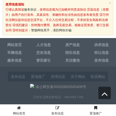
×
使用信息须知
①请认真阅读
服务协议
，使用信息视为已知晓并同意该协议 ②该信息（含图
片）由用户自行发布，其真实性、准确性和合法性由信息发布者负责 ③万州
生活网仅提供信息交流平台，不介入任何交易过程，不承担安全风险和法律
责任 ④强烈建议：拒绝预付费用、选择见面交易、核验证照资质、签订交易
合同 ⑤特别提示：
警惕网络黑手，谨防网络诈骗
网站首页
人才信息
房产信息
供求信息
车辆信息
交友信息
招生信息
转让信息
服务信息
资讯索引
关注微信
发布信息
发布信息
置顶推广
管理信息
关于网站
联系网站
渝公网安备50022802000406号
万州生活网业务电话：189-8353-1163
网站首页
发布信息
置顶推广