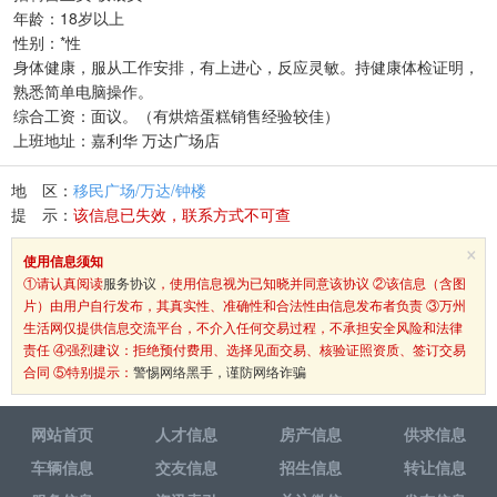
年龄：18岁以上
性别：*性
身体健康，服从工作安排，有上进心，反应灵敏。持健康体检证明，
熟悉简单电脑操作。
综合工资：面议。（有烘焙蛋糕销售经验较佳）
上班地址：嘉利华 万达广场店
地 区：
移民广场/万达/钟楼
提 示：
该信息已失效，联系方式不可查
×
使用信息须知
①请认真阅读
服务协议
，使用信息视为已知晓并同意该协议 ②该信息（含图
片）由用户自行发布，其真实性、准确性和合法性由信息发布者负责 ③万州
生活网仅提供信息交流平台，不介入任何交易过程，不承担安全风险和法律
责任 ④强烈建议：拒绝预付费用、选择见面交易、核验证照资质、签订交易
合同 ⑤特别提示：
警惕网络黑手，谨防网络诈骗
网站首页
人才信息
房产信息
供求信息
车辆信息
交友信息
招生信息
转让信息