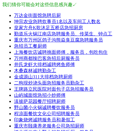
我们猜你可能会对这些信息感兴趣↙
万达金街面馆急聘后厨
坤宗农业急聘炊事员1名以及车间工人数名
皇家方舟K歌沐足五桥店急招厨房
勤道乐火锅江南店急聘服务员、传菜生、钟点工
重庆市万州区鸽子沟熊焱臭豆腐急聘服务员
急招员工餐厨师
上海餐饮店诚聘挑面师傅，服务员，包吃包住
万州商都辣巴客急招后厨服务员
井氏龙虾大排档诚聘烤鱼师傅
木桑森林诚聘勤杂工
金成源山311大排档急聘厨师
二狗现炒浇头面急招服务员勤杂工
王牌路立民医院对面包子店急招服务员
山屿城面馆急招小炒师傅
滇披萨花园餐厅招聘厨师
野山菌小火锅诚聘餐饮服务员
程凉面餐饮文化公司招聘服务员
印象烧烤诚聘服务员和暑假工
重庆市颐康养老服务公司急招厨师