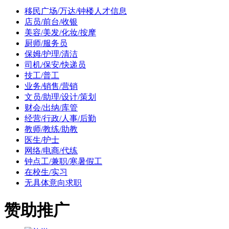
移民广场/万达/钟楼人才信息
店员/前台/收银
美容/美发/化妆/按摩
厨师/服务员
保姆/护理/清洁
司机/保安/快递员
技工/普工
业务/销售/营销
文员/助理/设计/策划
财会/出纳/库管
经营/行政/人事/后勤
教师/教练/助教
医生/护士
网络/电商/代练
钟点工/兼职/寒暑假工
在校生/实习
无具体意向求职
赞助推广