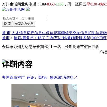
万州生活网业务电话：189-
8353
-
1163
，周一至周五
早8:30~晚6:
首 页
人才信息
房产信息
供求信息
车辆信息
交友信息
招生信息
转
首页
>
厨师/服务员 > 移民广场/万达/钟楼厨师/服务员
[
RSS订阅
金妈家万州万达急招长期*厨工一名，长期周末节假日兼职
信
详细内容
办理置顶推广
评论↓
举报↓
修改/取消信息↗