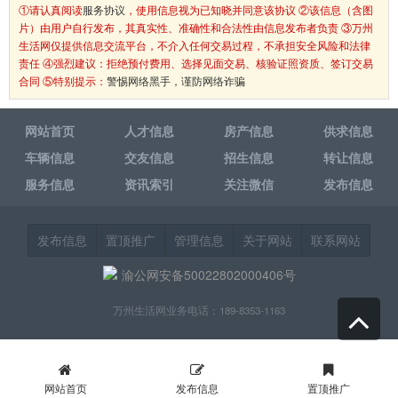
①请认真阅读
服务协议
，使用信息视为已知晓并同意该协议 ②该信息（含图
片）由用户自行发布，其真实性、准确性和合法性由信息发布者负责 ③万州
生活网仅提供信息交流平台，不介入任何交易过程，不承担安全风险和法律
责任 ④强烈建议：拒绝预付费用、选择见面交易、核验证照资质、签订交易
合同 ⑤特别提示：
警惕网络黑手，谨防网络诈骗
网站首页
人才信息
房产信息
供求信息
车辆信息
交友信息
招生信息
转让信息
服务信息
资讯索引
关注微信
发布信息
发布信息
置顶推广
管理信息
关于网站
联系网站
渝公网安备50022802000406号
万州生活网业务电话：189-8353-1163
网站首页
发布信息
置顶推广