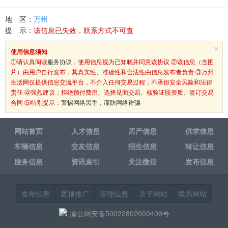
地 区：
万州
提 示：
该信息已失效，联系方式不可查
×
使用信息须知
①请认真阅读
服务协议
，使用信息视为已知晓并同意该协议 ②该信息（含图
片）由用户自行发布，其真实性、准确性和合法性由信息发布者负责 ③万州
生活网仅提供信息交流平台，不介入任何交易过程，不承担安全风险和法律
责任 ④强烈建议：拒绝预付费用、选择见面交易、核验证照资质、签订交易
合同 ⑤特别提示：
警惕网络黑手，谨防网络诈骗
网站首页
人才信息
房产信息
供求信息
车辆信息
交友信息
招生信息
转让信息
服务信息
资讯索引
关注微信
发布信息
发布信息
置顶推广
管理信息
关于网站
联系网站
渝公网安备50022802000406号