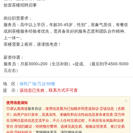
拾壹茶楼招聘启事
岗位职责要求：
服务员：高中以上学历，年龄20-45岁，性别*，形象气质佳，有餐饮
或则茶楼服务经验者优先，需具备良好的服务态度和团队合作精神。
上一休一。
茶楼需要上夜班，请谨慎考虑！
薪资待遇：
服务员：月薪3000+200（生活补助）+提成。（最后到手4500-5000
元左右）
地 区：
移民广场/万达/钟楼
提 示：
该信息已失效，联系方式不可查
×
使用信息须知
①请认真阅读
服务协议
，使用信息视为已知晓并同意该协议 ②该信息（含图
片）由用户自行发布，其真实性、准确性和合法性由信息发布者负责 ③万州
生活网仅提供信息交流平台，不介入任何交易过程，不承担安全风险和法律
责任 ④强烈建议：拒绝预付费用、选择见面交易、核验证照资质、签订交易
合同 ⑤特别提示：
警惕网络黑手，谨防网络诈骗