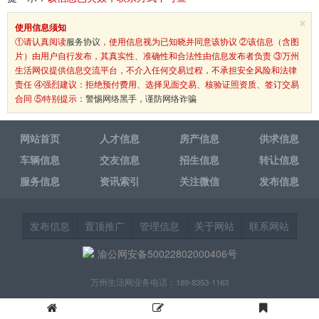
×
使用信息须知
①请认真阅读
服务协议
，使用信息视为已知晓并同意该协议 ②该信息（含图
片）由用户自行发布，其真实性、准确性和合法性由信息发布者负责 ③万州
生活网仅提供信息交流平台，不介入任何交易过程，不承担安全风险和法律
责任 ④强烈建议：拒绝预付费用、选择见面交易、核验证照资质、签订交易
合同 ⑤特别提示：
警惕网络黑手，谨防网络诈骗
网站首页
人才信息
房产信息
供求信息
车辆信息
交友信息
招生信息
转让信息
服务信息
资讯索引
关注微信
发布信息
发布信息
置顶推广
管理信息
关于网站
联系网站
渝公网安备50022802000406号
万州生活网业务电话：189-8353-1163