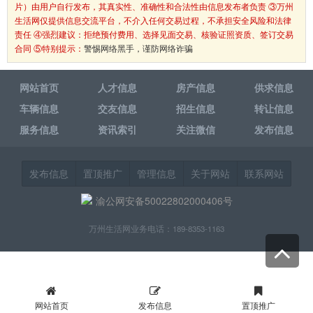
片）由用户自行发布，其真实性、准确性和合法性由信息发布者负责 ③万州
生活网仅提供信息交流平台，不介入任何交易过程，不承担安全风险和法律
责任 ④强烈建议：拒绝预付费用、选择见面交易、核验证照资质、签订交易
合同 ⑤特别提示：
警惕网络黑手，谨防网络诈骗
网站首页
人才信息
房产信息
供求信息
车辆信息
交友信息
招生信息
转让信息
服务信息
资讯索引
关注微信
发布信息
发布信息
置顶推广
管理信息
关于网站
联系网站
渝公网安备50022802000406号
万州生活网业务电话：189-8353-1163
网站首页
发布信息
置顶推广