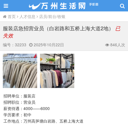
首页
人才信息
店员/前台/收银
服装店急招营业员（白岩路和五桥上海大道2地）
已
失效
编号：
32233
2025年10月22日
846人次
招聘单位：服装店
招聘职位：营业员
薪资待遇：4000——6000
学历要求：初中
工作地点：万州高笋塘白岩路、五桥上海大道