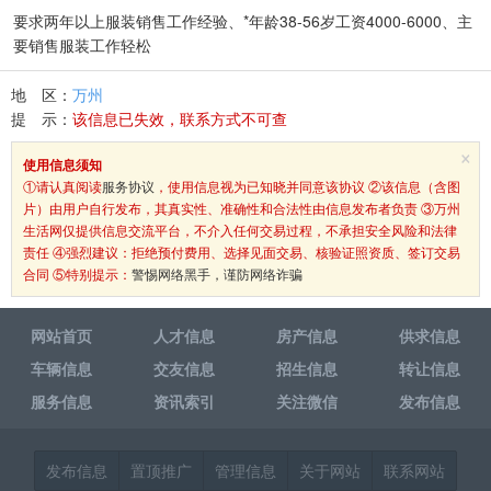
要求两年以上服装销售工作经验、*年龄38-56岁工资4000-6000、主
要销售服装工作轻松
地 区：
万州
提 示：
该信息已失效，联系方式不可查
×
使用信息须知
①请认真阅读
服务协议
，使用信息视为已知晓并同意该协议 ②该信息（含图
片）由用户自行发布，其真实性、准确性和合法性由信息发布者负责 ③万州
生活网仅提供信息交流平台，不介入任何交易过程，不承担安全风险和法律
责任 ④强烈建议：拒绝预付费用、选择见面交易、核验证照资质、签订交易
合同 ⑤特别提示：
警惕网络黑手，谨防网络诈骗
网站首页
人才信息
房产信息
供求信息
车辆信息
交友信息
招生信息
转让信息
服务信息
资讯索引
关注微信
发布信息
发布信息
置顶推广
管理信息
关于网站
联系网站