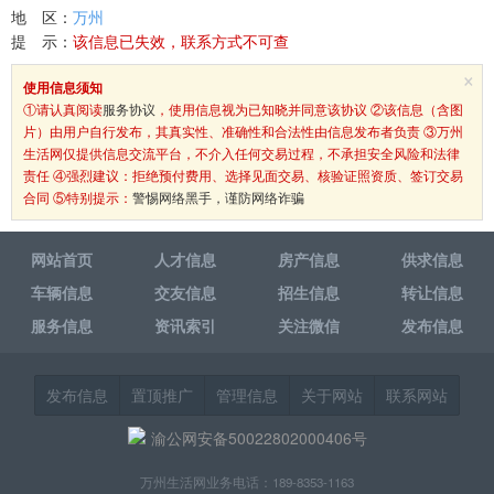
地 区：
万州
提 示：
该信息已失效，联系方式不可查
×
使用信息须知
①请认真阅读
服务协议
，使用信息视为已知晓并同意该协议 ②该信息（含图
片）由用户自行发布，其真实性、准确性和合法性由信息发布者负责 ③万州
生活网仅提供信息交流平台，不介入任何交易过程，不承担安全风险和法律
责任 ④强烈建议：拒绝预付费用、选择见面交易、核验证照资质、签订交易
合同 ⑤特别提示：
警惕网络黑手，谨防网络诈骗
网站首页
人才信息
房产信息
供求信息
车辆信息
交友信息
招生信息
转让信息
服务信息
资讯索引
关注微信
发布信息
发布信息
置顶推广
管理信息
关于网站
联系网站
渝公网安备50022802000406号
万州生活网业务电话：189-8353-1163