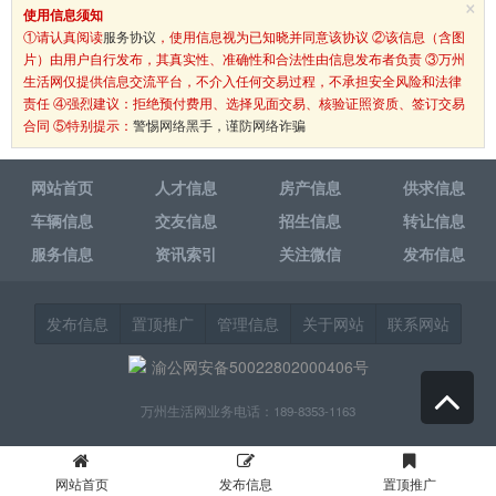
×
使用信息须知
①请认真阅读
服务协议
，使用信息视为已知晓并同意该协议 ②该信息（含图
片）由用户自行发布，其真实性、准确性和合法性由信息发布者负责 ③万州
生活网仅提供信息交流平台，不介入任何交易过程，不承担安全风险和法律
责任 ④强烈建议：拒绝预付费用、选择见面交易、核验证照资质、签订交易
合同 ⑤特别提示：
警惕网络黑手，谨防网络诈骗
网站首页
人才信息
房产信息
供求信息
车辆信息
交友信息
招生信息
转让信息
服务信息
资讯索引
关注微信
发布信息
发布信息
置顶推广
管理信息
关于网站
联系网站
渝公网安备50022802000406号
万州生活网业务电话：189-8353-1163
网站首页
发布信息
置顶推广