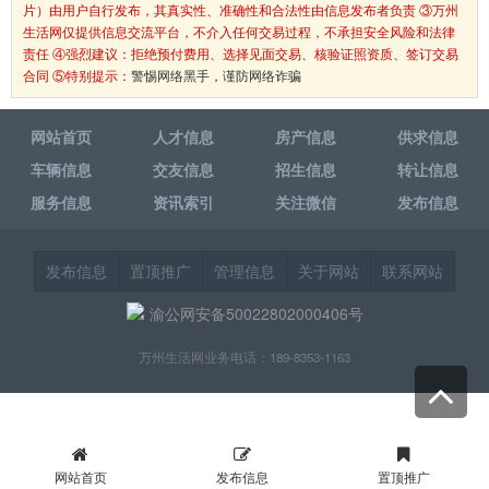
片）由用户自行发布，其真实性、准确性和合法性由信息发布者负责 ③万州
生活网仅提供信息交流平台，不介入任何交易过程，不承担安全风险和法律
责任 ④强烈建议：拒绝预付费用、选择见面交易、核验证照资质、签订交易
合同 ⑤特别提示：
警惕网络黑手，谨防网络诈骗
网站首页
人才信息
房产信息
供求信息
车辆信息
交友信息
招生信息
转让信息
服务信息
资讯索引
关注微信
发布信息
发布信息
置顶推广
管理信息
关于网站
联系网站
渝公网安备50022802000406号
万州生活网业务电话：189-8353-1163
网站首页
发布信息
置顶推广