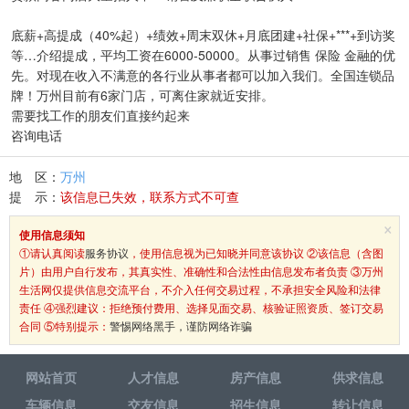
底薪+高提成（40%起）+绩效+周末双休+月底团建+社保+***+到访奖
等…介绍提成，平均工资在6000-50000。从事过销售 保险 金融的优
先。对现在收入不满意的各行业从事者都可以加入我们。全国连锁品
牌！万州目前有6家门店，可离住家就近安排。
需要找工作的朋友们直接约起来
咨询电话
地 区：
万州
提 示：
该信息已失效，联系方式不可查
×
使用信息须知
①请认真阅读
服务协议
，使用信息视为已知晓并同意该协议 ②该信息（含图
片）由用户自行发布，其真实性、准确性和合法性由信息发布者负责 ③万州
生活网仅提供信息交流平台，不介入任何交易过程，不承担安全风险和法律
责任 ④强烈建议：拒绝预付费用、选择见面交易、核验证照资质、签订交易
合同 ⑤特别提示：
警惕网络黑手，谨防网络诈骗
网站首页
人才信息
房产信息
供求信息
车辆信息
交友信息
招生信息
转让信息