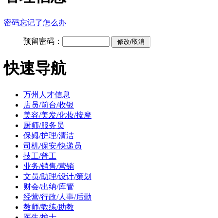
密码忘记了怎么办
预留密码：
快速导航
万州人才信息
店员/前台/收银
美容/美发/化妆/按摩
厨师/服务员
保姆/护理/清洁
司机/保安/快递员
技工/普工
业务/销售/营销
文员/助理/设计/策划
财会/出纳/库管
经营/行政/人事/后勤
教师/教练/助教
医生/护士