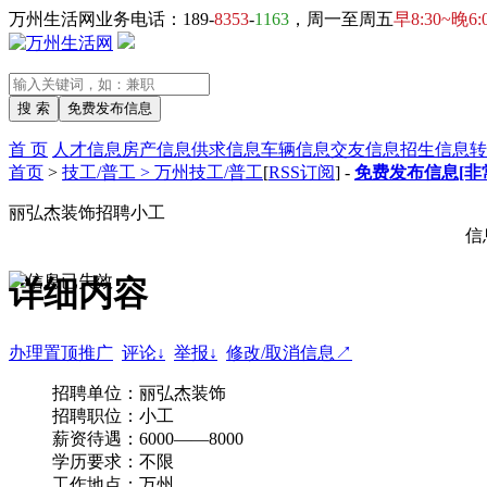
万州生活网业务电话：189-
8353
-
1163
，周一至周五
早8:30~晚6:
首 页
人才信息
房产信息
供求信息
车辆信息
交友信息
招生信息
转
首页
>
技工/普工 > 万州技工/普工
[
RSS订阅
] -
免费发布信息[非
丽弘杰装饰招聘小工
信
详细内容
办理置顶推广
评论↓
举报↓
修改/取消信息↗
招聘单位：丽弘杰装饰
招聘职位：小工
薪资待遇：6000——8000
学历要求：不限
工作地点：万州