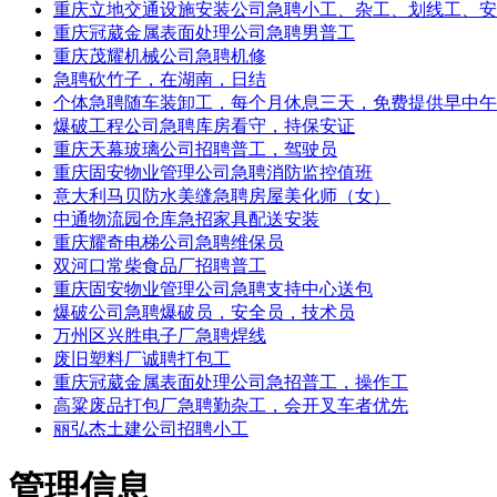
重庆立地交通设施安装公司急聘小工、杂工、划线工、安
重庆冠葳金属表面处理公司急聘男普工
重庆茂耀机械公司急聘机修
急聘砍竹子，在湖南，日结
个体急聘随车装卸工，每个月休息三天，免费提供早中午
爆破工程公司急聘库房看守，持保安证
重庆天幕玻璃公司招聘普工，驾驶员
重庆固安物业管理公司急聘消防监控值班
意大利马贝防水美缝急聘房屋美化师（女）
中通物流园仓库急招家具配送安装
重庆耀奇电梯公司急聘维保员
双河口常柴食品厂招聘普工
重庆固安物业管理公司急聘支持中心送包
爆破公司急聘爆破员，安全员，技术员
万州区兴胜电子厂急聘焊线
废旧塑料厂诚聘打包工
重庆冠葳金属表面处理公司急招普工，操作工
高粱废品打包厂急聘勤杂工，会开叉车者优先
丽弘杰土建公司招聘小工
管理信息