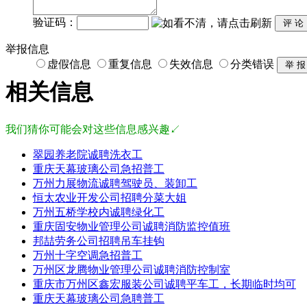
验证码：
举报信息
虚假信息
重复信息
失效信息
分类错误
相关信息
我们猜你可能会对这些信息感兴趣↙
翠园养老院诚聘洗衣工
重庆天幕玻璃公司急招普工
万州力展物流诚聘驾驶员、装卸工
恒太农业开发公司招聘分菜大姐
万州五桥学校内诚聘绿化工
重庆固安物业管理公司诚聘消防监控值班
邦喆劳务公司招聘吊车挂钩
万州十字空调急招普工
万州区龙腾物业管理公司诚聘消防控制室
重庆市万州区鑫宏服装公司诚聘平车工，长期临时均可
重庆天幕玻璃公司急聘普工