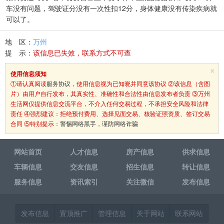
车没有问题，驾驶证分没有一次性扣12分，身体健康没有传染疾病就
可以了。
地 区：
万州
提 示：
该信息已失效，联系方式不可查
×
使用信息须知
①请认真阅读
服务协议
，使用信息视为已知晓并同意该协议 ②该信息（含图
片）由用户自行发布，其真实性、准确性和合法性由信息发布者负责 ③万州
生活网仅提供信息交流平台，不介入任何交易过程，不承担安全风险和法律
责任 ④强烈建议：拒绝预付费用、选择见面交易、核验证照资质、签订交易
合同 ⑤特别提示：
警惕网络黑手，谨防网络诈骗
网站首页
人才信息
房产信息
供求信息
车辆信息
交友信息
招生信息
转让信息
服务信息
资讯索引
关注微信
发布信息
发布信息
置顶推广
管理信息
关于网站
联系网站