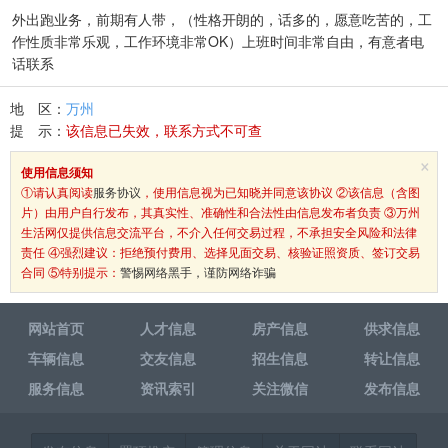
外出跑业务，前期有人带，（性格开朗的，话多的，愿意吃苦的，工
作性质非常乐观，工作环境非常OK）上班时间非常自由，有意者电
话联系
地 区：
万州
提 示：
该信息已失效，联系方式不可查
×
使用信息须知
①请认真阅读
服务协议
，使用信息视为已知晓并同意该协议 ②该信息（含图
片）由用户自行发布，其真实性、准确性和合法性由信息发布者负责 ③万州
生活网仅提供信息交流平台，不介入任何交易过程，不承担安全风险和法律
责任 ④强烈建议：拒绝预付费用、选择见面交易、核验证照资质、签订交易
合同 ⑤特别提示：
警惕网络黑手，谨防网络诈骗
网站首页
人才信息
房产信息
供求信息
车辆信息
交友信息
招生信息
转让信息
服务信息
资讯索引
关注微信
发布信息