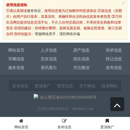
×
使用信息须知
①请认真阅读
服务协议
，使用信息视为已知晓并同意该协议 ②该信息（含图
片）由用户自行发布，其真实性、准确性和合法性由信息发布者负责 ③万州
生活网仅提供信息交流平台，不介入任何交易过程，不承担安全风险和法律
责任 ④强烈建议：拒绝预付费用、选择见面交易、核验证照资质、签订交易
合同 ⑤特别提示：
警惕网络黑手，谨防网络诈骗
网站首页
人才信息
房产信息
供求信息
车辆信息
交友信息
招生信息
转让信息
服务信息
资讯索引
关注微信
发布信息
发布信息
置顶推广
管理信息
关于网站
联系网站
渝公网安备50022802000406号
万州生活网业务电话：189-8353-1163
网站首页
发布信息
置顶推广