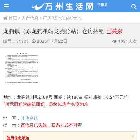
首页
房产信息
厂房/场地/山林/土地
龙驹镇（原龙驹粮站龙驹分站）仓房招租
已失效
编号：
31305
2025年7月22日
1031人次
地址：龙驹镇川鄂街88号 面积：约180㎡ 招租底价：0.24万元/年
*所示面积为建筑面积，最终以房产实测为准
地 区：
其他乡镇
提 示：
该信息已失效，联系方式不可查
×
使用信息须知