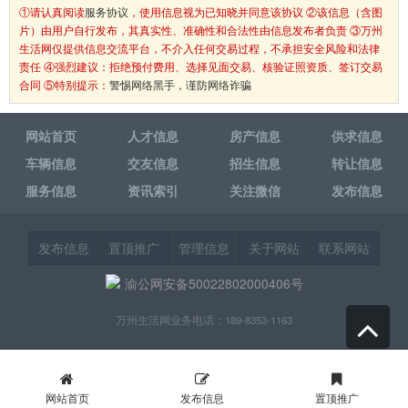
①请认真阅读
服务协议
，使用信息视为已知晓并同意该协议 ②该信息（含图
片）由用户自行发布，其真实性、准确性和合法性由信息发布者负责 ③万州
生活网仅提供信息交流平台，不介入任何交易过程，不承担安全风险和法律
责任 ④强烈建议：拒绝预付费用、选择见面交易、核验证照资质、签订交易
合同 ⑤特别提示：
警惕网络黑手，谨防网络诈骗
网站首页
人才信息
房产信息
供求信息
车辆信息
交友信息
招生信息
转让信息
服务信息
资讯索引
关注微信
发布信息
发布信息
置顶推广
管理信息
关于网站
联系网站
渝公网安备50022802000406号
万州生活网业务电话：189-8353-1163
网站首页
发布信息
置顶推广