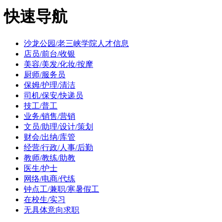
快速导航
沙龙公园/老三峡学院人才信息
店员/前台/收银
美容/美发/化妆/按摩
厨师/服务员
保姆/护理/清洁
司机/保安/快递员
技工/普工
业务/销售/营销
文员/助理/设计/策划
财会/出纳/库管
经营/行政/人事/后勤
教师/教练/助教
医生/护士
网络/电商/代练
钟点工/兼职/寒暑假工
在校生/实习
无具体意向求职