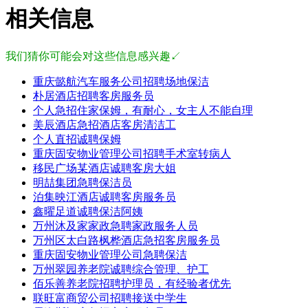
相关信息
我们猜你可能会对这些信息感兴趣↙
重庆懿航汽车服务公司招聘场地保洁
朴居酒店招聘客房服务员
个人急招住家保姆，有耐心，女主人不能自理
美辰酒店急招酒店客房清洁工
个人直招诚聘保姆
重庆固安物业管理公司招聘手术室转病人
移民广场某酒店诚聘客房大姐
明喆集团急聘保洁员
泊集映江酒店诚聘客房服务员
鑫曜足道诚聘保洁阿姨
万州沐及家家政急聘家政服务人员
万州区太白路枫桦酒店急招客房服务员
重庆固安物业管理公司急聘保洁
万州翠园养老院诚聘综合管理、护工
佰乐善养老院招聘护理员，有经验者优先
联旺富商贸公司招聘接送中学生