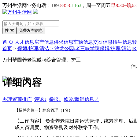
万州生活网业务电话：189-
8353
-
1163
，周一至周五
早8:30~晚6:
首 页
人才信息
房产信息
供求信息
车辆信息
交友信息
招生信息
转
首页
>
保姆/护理/清洁 > 沙龙公园/老三峡学院保姆/护理/清洁
[
R
万州翠园养老院诚聘综合管理、护工
信
详细内容
办理置顶推广
评论↓
举报↓
修改/取消信息↗
【招聘岗位一】综合管理（1名）
【工作内容】 负责养老院日常运营管理，统筹护理、后
成人员调度、物资采购及对外联络工作。