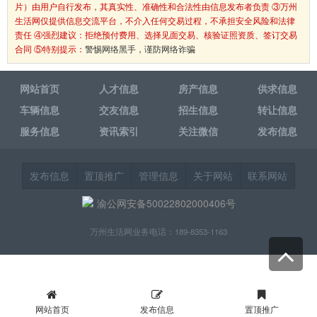
片）由用户自行发布，其真实性、准确性和合法性由信息发布者负责 ③万州
生活网仅提供信息交流平台，不介入任何交易过程，不承担安全风险和法律
责任 ④强烈建议：拒绝预付费用、选择见面交易、核验证照资质、签订交易
合同 ⑤特别提示：
警惕网络黑手，谨防网络诈骗
网站首页
人才信息
房产信息
供求信息
车辆信息
交友信息
招生信息
转让信息
服务信息
资讯索引
关注微信
发布信息
发布信息
置顶推广
管理信息
关于网站
联系网站
渝公网安备50022802000406号
万州生活网业务电话：189-8353-1163
网站首页
发布信息
置顶推广