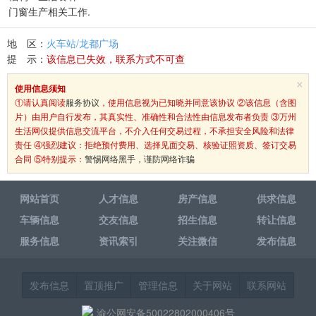
门窗生产相关工作.
地 区：
火车站/龙都广场
提 示：
该信息已失效，联系方式不可查
×
使用信息须知
①请认真阅读
服务协议
，使用信息视为已知晓并同意该协议 ②该信息（含图
片）由用户自行发布，其真实性、准确性和合法性由信息发布者负责 ③万州
生活网仅提供信息交流平台，不介入任何交易过程，不承担安全风险和法律
责任 ④强烈建议：拒绝预付费用、选择见面交易、核验证照资质、签订交易
合同 ⑤特别提示：
警惕网络黑手，谨防网络诈骗
网站首页
人才信息
房产信息
供求信息
车辆信息
交友信息
招生信息
转让信息
服务信息
资讯索引
关注微信
发布信息
发布信息
置顶推广
管理信息
关于网站
联系网站
渝公网安备50022802000406号