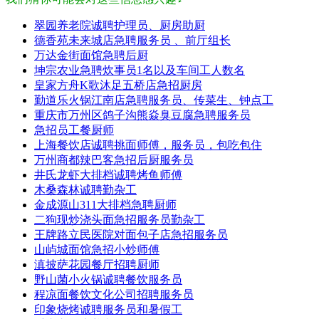
翠园养老院诚聘护理员、厨房助厨
德香苑未来城店急聘服务员 、前厅组长
万达金街面馆急聘后厨
坤宗农业急聘炊事员1名以及车间工人数名
皇家方舟K歌沐足五桥店急招厨房
勤道乐火锅江南店急聘服务员、传菜生、钟点工
重庆市万州区鸽子沟熊焱臭豆腐急聘服务员
急招员工餐厨师
上海餐饮店诚聘挑面师傅，服务员，包吃包住
万州商都辣巴客急招后厨服务员
井氏龙虾大排档诚聘烤鱼师傅
木桑森林诚聘勤杂工
金成源山311大排档急聘厨师
二狗现炒浇头面急招服务员勤杂工
王牌路立民医院对面包子店急招服务员
山屿城面馆急招小炒师傅
滇披萨花园餐厅招聘厨师
野山菌小火锅诚聘餐饮服务员
程凉面餐饮文化公司招聘服务员
印象烧烤诚聘服务员和暑假工