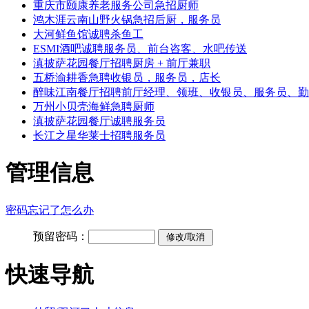
重庆市颐康养老服务公司急招厨师
鸿木涯云南山野火锅急招后厨，服务员
大河鲜鱼馆诚聘杀鱼工
ESMI酒吧诚聘服务员、前台咨客、水吧传送
滇披萨花园餐厅招聘厨房 + 前厅兼职
五桥渝耕香急聘收银员，服务员，店长
醉味江南餐厅招聘前厅经理、领班、收银员、服务员、勤
万州小贝壳海鲜急聘厨师
滇披萨花园餐厅诚聘服务员
长江之星华莱士招聘服务员
管理信息
密码忘记了怎么办
预留密码：
快速导航