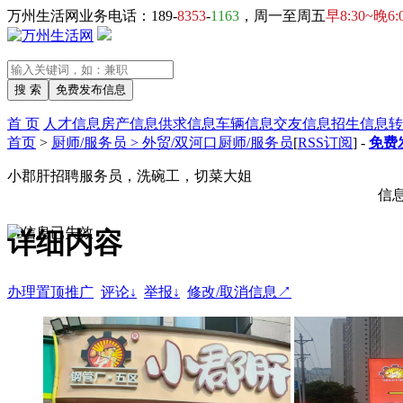
万州生活网业务电话：189-
8353
-
1163
，周一至周五
早8:30~晚6:
首 页
人才信息
房产信息
供求信息
车辆信息
交友信息
招生信息
转
首页
>
厨师/服务员 > 外贸/双河口厨师/服务员
[
RSS订阅
] -
免费
小郡肝招聘服务员，洗碗工，切菜大姐
信
详细内容
办理置顶推广
评论↓
举报↓
修改/取消信息↗