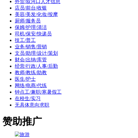
外贸/双河口人才信息
店员/前台/收银
美容/美发/化妆/按摩
厨师/服务员
保姆/护理/清洁
司机/保安/快递员
技工/普工
业务/销售/营销
文员/助理/设计/策划
财会/出纳/库管
经营/行政/人事/后勤
教师/教练/助教
医生/护士
网络/电商/代练
钟点工/兼职/寒暑假工
在校生/实习
无具体意向求职
赞助推广