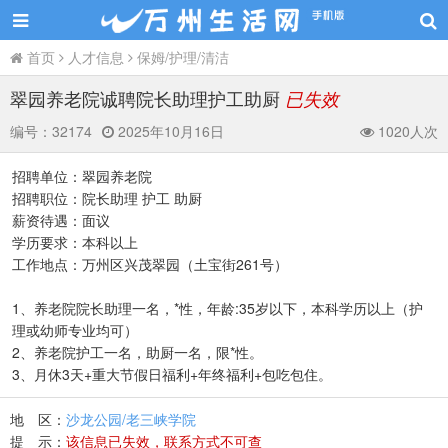
首页
人才信息
保姆/护理/清洁
翠园养老院诚聘院长助理护工助厨
已失效
编号：
32174
2025年10月16日
1020人次
招聘单位：翠园养老院
招聘职位：院长助理 护工 助厨
薪资待遇：面议
学历要求：本科以上
工作地点：万州区兴茂翠园（土宝街261号）
1、养老院院长助理一名，*性，年龄:35岁以下，本科学历以上（护
理或幼师专业均可）
2、养老院护工一名，助厨一名，限*性。
3、月休3天+重大节假日福利+年终福利+包吃包住。
地 区：
沙龙公园/老三峡学院
提 示：
该信息已失效，联系方式不可查