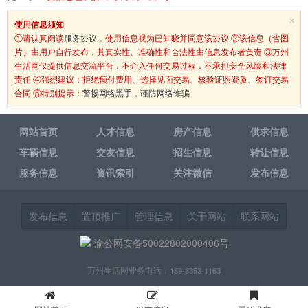
×
使用信息须知
①请认真阅读
服务协议
，使用信息视为已知晓并同意该协议 ②该信息（含图
片）由用户自行发布，其真实性、准确性和合法性由信息发布者负责 ③万州
生活网仅提供信息交流平台，不介入任何交易过程，不承担安全风险和法律
责任 ④强烈建议：拒绝预付费用、选择见面交易、核验证照资质、签订交易
合同 ⑤特别提示：
警惕网络黑手，谨防网络诈骗
网站首页
人才信息
房产信息
供求信息
车辆信息
交友信息
招生信息
转让信息
服务信息
资讯索引
关注微信
发布信息
发布信息
置顶推广
管理信息
关于网站
联系网站
渝公网安备50022802000406号
万州生活网业务电话：189-8353-1163