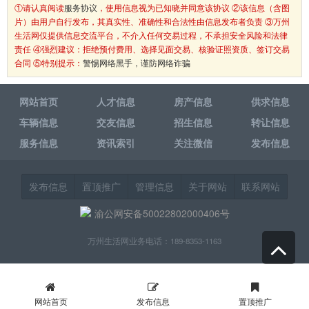
①请认真阅读
服务协议
，使用信息视为已知晓并同意该协议 ②该信息（含图
片）由用户自行发布，其真实性、准确性和合法性由信息发布者负责 ③万州
生活网仅提供信息交流平台，不介入任何交易过程，不承担安全风险和法律
责任 ④强烈建议：拒绝预付费用、选择见面交易、核验证照资质、签订交易
合同 ⑤特别提示：
警惕网络黑手，谨防网络诈骗
网站首页
人才信息
房产信息
供求信息
车辆信息
交友信息
招生信息
转让信息
服务信息
资讯索引
关注微信
发布信息
发布信息
置顶推广
管理信息
关于网站
联系网站
渝公网安备50022802000406号
万州生活网业务电话：189-8353-1163
网站首页
发布信息
置顶推广