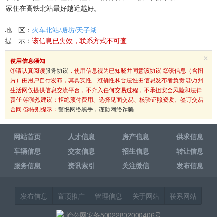
家住在高铁北站最好越近越好。
地 区：
火车北站/塘坊/天子湖
提 示：
该信息已失效，联系方式不可查
×
使用信息须知
①请认真阅读
服务协议
，使用信息视为已知晓并同意该协议 ②该信息（含图
片）由用户自行发布，其真实性、准确性和合法性由信息发布者负责 ③万州
生活网仅提供信息交流平台，不介入任何交易过程，不承担安全风险和法律
责任 ④强烈建议：拒绝预付费用、选择见面交易、核验证照资质、签订交易
合同 ⑤特别提示：
警惕网络黑手，谨防网络诈骗
网站首页
人才信息
房产信息
供求信息
车辆信息
交友信息
招生信息
转让信息
服务信息
资讯索引
关注微信
发布信息
发布信息
置顶推广
管理信息
关于网站
联系网站
渝公网安备50022802000406号