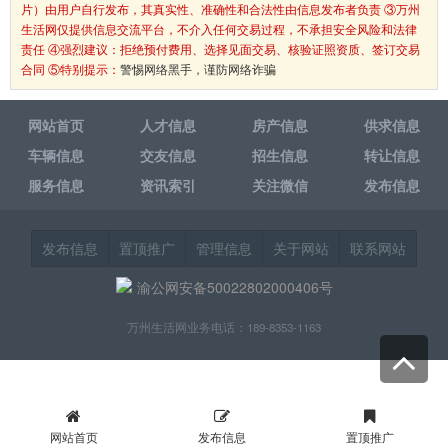
片）由用户自行发布，其真实性、准确性和合法性由信息发布者负责 ③万州
生活网仅提供信息交流平台，不介入任何交易过程，不承担安全风险和法律
责任 ④强烈建议：拒绝预付费用、选择见面交易、核验证照资质、签订交易
合同 ⑤特别提示：
警惕网络黑手，谨防网络诈骗
网站首页
人才信息
房产信息
供求信息
车辆信息
交友信息
招生信息
转让信息
服务信息
资讯索引
关注微信
发布信息
发布信息
置顶推广
管理信息
关于网站
联系网站
渝公网安备50022802000406号
万州生活网业务电话：189-8353-1163
网站首页
发布信息
置顶推广