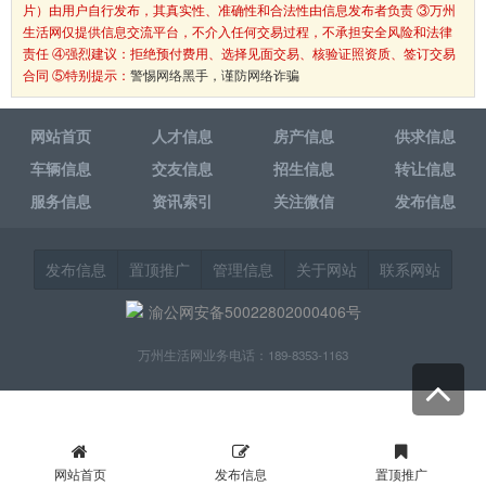
片）由用户自行发布，其真实性、准确性和合法性由信息发布者负责 ③万州
生活网仅提供信息交流平台，不介入任何交易过程，不承担安全风险和法律
责任 ④强烈建议：拒绝预付费用、选择见面交易、核验证照资质、签订交易
合同 ⑤特别提示：
警惕网络黑手，谨防网络诈骗
网站首页
人才信息
房产信息
供求信息
车辆信息
交友信息
招生信息
转让信息
服务信息
资讯索引
关注微信
发布信息
发布信息
置顶推广
管理信息
关于网站
联系网站
渝公网安备50022802000406号
万州生活网业务电话：189-8353-1163
网站首页
发布信息
置顶推广