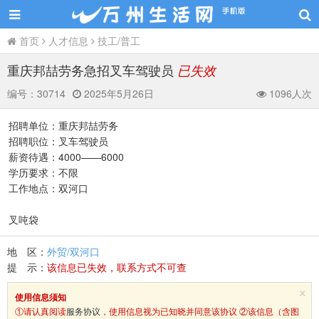
首页
人才信息
技工/普工
重庆邦喆劳务急招叉车驾驶员
已失效
编号：
30714
2025年5月26日
1096人次
招聘单位：重庆邦喆劳务
招聘职位：叉车驾驶员
薪资待遇：4000——6000
学历要求：不限
工作地点：双河口
叉吨袋
地 区：
外贸/双河口
提 示：
该信息已失效，联系方式不可查
×
使用信息须知
①请认真阅读
服务协议
，使用信息视为已知晓并同意该协议 ②该信息（含图