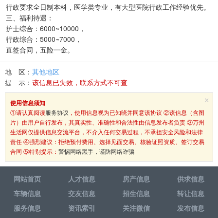
行政要求全日制本科，医学类专业，有大型医院行政工作经验优先。
三、福利待遇：
护士综合：6000~10000，
行政综合：5000~7000，
直签合同，五险一金。
地 区：
其他地区
提 示：
该信息已失效，联系方式不可查
×
使用信息须知
①请认真阅读
服务协议
，使用信息视为已知晓并同意该协议 ②该信息（含图
片）由用户自行发布，其真实性、准确性和合法性由信息发布者负责 ③万州
生活网仅提供信息交流平台，不介入任何交易过程，不承担安全风险和法律
责任 ④强烈建议：拒绝预付费用、选择见面交易、核验证照资质、签订交易
合同 ⑤特别提示：
警惕网络黑手，谨防网络诈骗
网站首页
人才信息
房产信息
供求信息
车辆信息
交友信息
招生信息
转让信息
服务信息
资讯索引
关注微信
发布信息