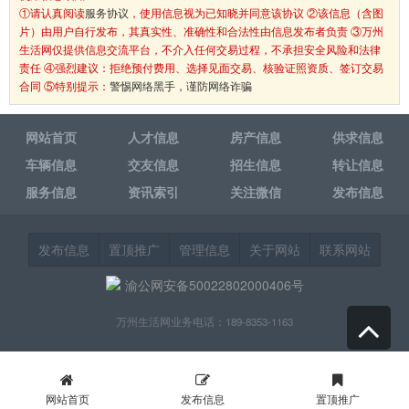
①请认真阅读
服务协议
，使用信息视为已知晓并同意该协议 ②该信息（含图
片）由用户自行发布，其真实性、准确性和合法性由信息发布者负责 ③万州
生活网仅提供信息交流平台，不介入任何交易过程，不承担安全风险和法律
责任 ④强烈建议：拒绝预付费用、选择见面交易、核验证照资质、签订交易
合同 ⑤特别提示：
警惕网络黑手，谨防网络诈骗
网站首页
人才信息
房产信息
供求信息
车辆信息
交友信息
招生信息
转让信息
服务信息
资讯索引
关注微信
发布信息
发布信息
置顶推广
管理信息
关于网站
联系网站
渝公网安备50022802000406号
万州生活网业务电话：189-8353-1163
网站首页
发布信息
置顶推广