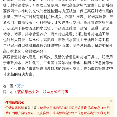
捷，封堵速度快，可多次反复使用。每批高压封堵气囊生产出炉后都
要做四十八小时的充气气密性检测与测压试验，保证高压封堵气囊的
质量，产品出厂时配有钢制拉环堵头、耐震油压表、10米高压管、三
通阀门、快插接头、生料带等，让客户放心使用。高压管道封堵气囊
广泛应用于各类管道闭水试验，市政管道维修、封堵，疏通、清淤、
堵水、堵漏、排水管道养护、污水行业处理、消防抢修封堵施工等，
也针对大口径，深水位，高流速，市政污水管道主干线设计等工程，
产品采用进口橡胶和高拉力纤维交织而成，安全系数高，耐磨柔韧性
高，抗老化，密封效果好！
高压管道封堵气囊是一种高效、灵活的管道临时封堵工具，广泛应用
于市政排水、石油化工、工业管道等领域的维修、检测和应急抢修作
业，不仅提高了市政管道清淤封堵的效率和质量，也为市政管道维护
带来新的解决方案。
地 区：
万州
提 示：
该信息已失效，联系方式不可查
×
使用信息须知
①请认真阅读
服务协议
，使用信息视为已知晓并同意该协议 ②该信息（含图
片）由用户自行发布，其真实性、准确性和合法性由信息发布者负责 ③万州