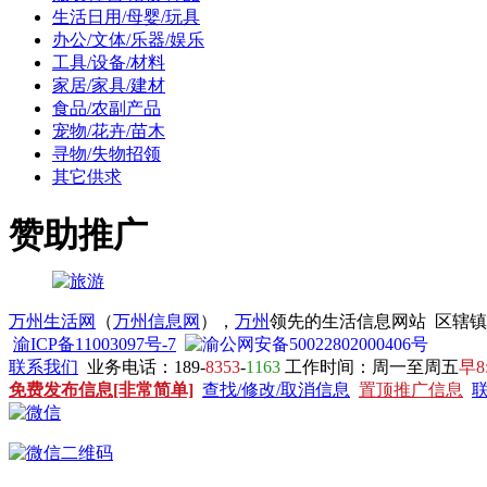
生活日用/母婴/玩具
办公/文体/乐器/娱乐
工具/设备/材料
家居/家具/建材
食品/农副产品
宠物/花卉/苗木
寻物/失物招领
其它供求
赞助推广
万州生活网
（
万州信息网
），
万州
领先的生活信息网站 区辖
渝ICP备11003097号-7
渝公网安备50022802000406号
联系我们
业务电话：189-
8353
-
1163
工作时间：周一至周五
早8
免费发布信息[非常简单]
查找/修改/取消信息
置顶推广信息