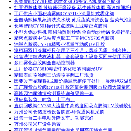
长粤智能CY7810圆形喷雾阀 精密无飞溅喷涂点胶阀
红豆泥胶体磨 辣椒酱研磨设备 花生酱胶体磨 高速精细粉
工厂供应小面积喷雾阀CY5711小流量针式雾化阀
全自动辣椒果蔬清洗流水线 黄瓜蔬菜清洗设备 菠菜气泡
长粤智能CY501撞针式点胶阀工业精密点胶阀
小型火锅炒料机 辣椒油熬制炒锅 全自动炒蛋锅 化糖行星
精密点胶阀中低粘度点胶工厂直销CY5705点胶阀
油墨点胶阀CY718精密小流量气动阀UV硅胶
澳柯玛双门冷藏柜只使用了三个月，风冷无霜，制冷快。
出售洗洁精洗衣液机器，全套设备！设备买回来使用不到
多种雾化点胶阀全自动控制器
工厂价格CY3610精密中雾化喷雾阀圆形UV
精细表面喷涂阀三防漆喷雾阀工厂现货
因要改产品现将9成新阶梯展示柜便宜处理，展示柜双温
工厂现货点胶阀CY100硅胶环氧树脂回吸点胶阀大流量
高峰园油库油情检测系统询价采购一套
供应集装袋、吨袋、土工布。
直供回吸阀CY350大流量中高粘度回吸点胶阀UV胶硅胶
万州公司仓储质检设备购置-环保通风机采购
出售一台二手电动升降叉车。功能完好
万州公司米厂设备购置
高压管道封堵气囊带配件潜水员用高压堵水气囊