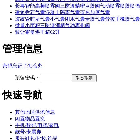
长粤智能高频喷雾阀三防漆精密点胶阀气动喷雾喷胶喷酒
建筑拦茬气囊混凝土隔离气囊蓝色加厚气囊
波纹管封堵气囊小气囊闭水气囊全胶气囊带拉手橡胶气囊
微量小面积三防漆酒精气动雾化阀
转让霍曼烘干箱62升
管理信息
密码忘记了怎么办
预留密码：
快速导航
其他地区供求信息
闲置物品置换
手机/数码/电脑/家电
靓号/卡票券
服装鞋包/化妆/饰品