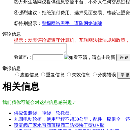
③万州生活网仅提供信息交流平台，不介入任何交易过程
④强烈建议：拒绝预付费用、选择见面交易、核验证照资
⑤特别提示：
警惕网络黑手，谨防网络诈骗
评论信息
提示：发表评论请遵守计算机、互联网法律法规和政策，
验证码：
举报信息
虚假信息
重复信息
失效信息
分类错误
相关信息
我们猜你可能会对这些信息感兴趣↙
供应集装袋、吨袋、软托盘。
九圆电动轮椅，使用里程不超30公里，配件一应俱全！
喷雾阀厂家水帘阀薄膜阀三防漆快干型UV胶