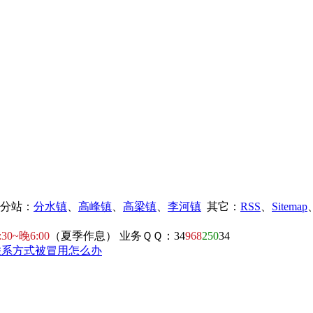
镇分站：
分水镇
、
高峰镇
、
高梁镇
、
李河镇
其它：
RSS
、
Sitemap
:30~晚6:00
（夏季作息） 业务ＱＱ：34
968
250
34
联系方式被冒用怎么办