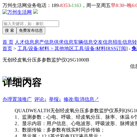
万州生活网业务电话：189-
8353
-
1163
，周一至周五
早8:30~晚6:
首 页
人才信息
房产信息
供求信息
车辆信息
交友信息
招生信息
转
首页
>
工具/设备/材料 > 其他地区工具/设备/材料
[
RSS订阅
] -
免
无创经皮氧分压多参数监护仪QSG1000B
信
详细内容
办理置顶推广
评论↓
举报↓
修改/取消信息↗
QUADWEALTH无创经皮氧分压多参数监护仪系列QSG10
1、监测参数：心电、呼吸、经皮氧分压、脉率、体温 6
2、显示内容：用户信息、心电波形、呼吸波形、脉搏波
3、数据传输：多参数有线实时同步传输；
4、显示屏：12.1英寸彩色TFT液晶显示；