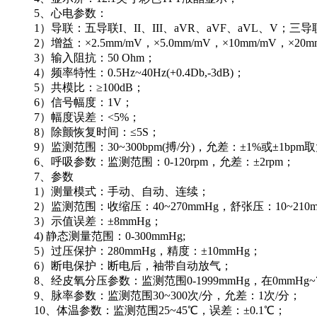
5、心电参数：
1）导联：五导联I、II、III、aVR、aVF、aVL、V；三导联
2）增益：×2.5mm/mV，×5.0mm/mV，×10mm/mV，×20m
3）输入阻抗：50 Ohm；
4）频率特性：0.5Hz~40Hz(+0.4Db,-3dB)；
5）共模比：≥100dB；
6）信号幅度：1V；
7）幅度误差：<5%；
8）除颤恢复时间：≤5S；
9）监测范围：30~300bpm(搏/分)，允差：±1%或±1bpm
6、呼吸参数：监测范围：0-120rpm，允差：±2rpm；
7、参数
1）测量模式：手动、自动、连续；
2）监测范围：收缩压：40~270mmHg，舒张压：10~210
3）示值误差：±8mmHg；
4) 静态测量范围：0-300mmHg;
5）过压保护：280mmHg，精度：±10mmHg；
6）断电保护：断电后，袖带自动放气；
8、经皮氧分压参数：监测范围0-1999mmHg，在0mmHg~750
9、脉率参数：监测范围30~300次/分，允差：1次/分；
10、体温参数：监测范围25~45℃，误差：±0.1℃；