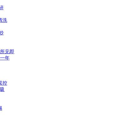
碎
清洗
炒
所见即
一年
双控
回吸
锡