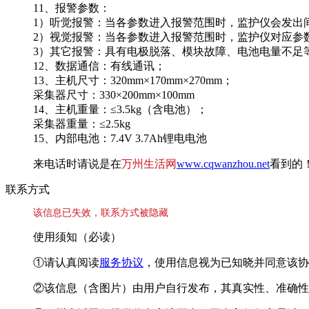
11、报警参数：
1）听觉报警：当各参数进入报警范围时，监护仪会发出
2）视觉报警：当各参数进入报警范围时，监护仪对应参
3）其它报警：具有电极脱落、模块故障、电池电量不足
12、数据通信：有线通讯；
13、主机尺寸：320mm×170mm×270mm；
采集器尺寸：330×200mm×100mm
14、主机重量：≤3.5kg（含电池）；
采集器重量：≤2.5kg
15、内部电池：7.4V 3.7Ah锂电电池
来电话时请说是在
万州生活网
www.cqwanzhou.net
看到的
联系方式
该信息已失效，联系方式被隐藏
使用须知（必读）
①请认真阅读
服务协议
，使用信息视为已知晓并同意该协
②该信息（含图片）由用户自行发布，其真实性、准确性