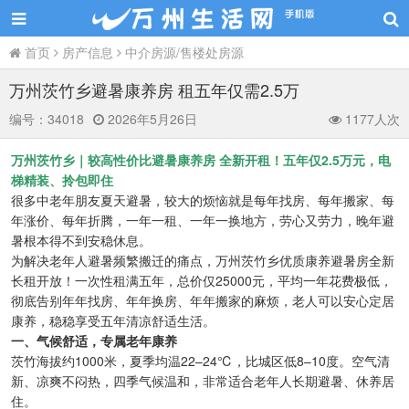
首页
房产信息
中介房源/售楼处房源
万州茨竹乡避暑康养房 租五年仅需2.5万
编号：
34018
2026年5月26日
1177人次
万州茨竹乡｜较高性价比避暑康养房 全新开租！五年仅2.5万元，电
梯精装、拎包即住
很多中老年朋友夏天避暑，较大的烦恼就是每年找房、每年搬家、每
年涨价、每年折腾，一年一租、一年一换地方，劳心又劳力，晚年避
暑根本得不到安稳休息。
为解决老年人避暑频繁搬迁的痛点，万州茨竹乡优质康养避暑房全新
长租开放！一次性租满五年，总价仅25000元，平均一年花费极低，
彻底告别年年找房、年年换房、年年搬家的麻烦，老人可以安心定居
康养，稳稳享受五年清凉舒适生活。
一、气候舒适，专属老年康养
茨竹海拔约1000米，夏季均温22–24℃，比城区低8–10度。空气清
新、凉爽不闷热，四季气候温和，非常适合老年人长期避暑、休养居
住。