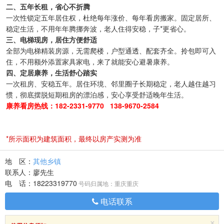
二、五年长租，省心不折腾
一次性锁定五年居住权，杜绝每年涨价、每年看房搬家。固定居所、
稳定生活，不用年年腾挪奔波，老人住得安稳，子*更省心。
三、电梯现房，居住方便舒适
全部为电梯精装房源，无需爬楼，户型通透、配套齐全。拎包即可入
住，不用额外添置家具家电，来了就能安心避暑康养。
四、定居康养，生活舒心踏实
一次租房、安稳五年。居住环境、邻里圈子长期稳定，老人越住越习
惯，彻底摆脱短期租房的漂泊感，安心享受舒适晚年生活。
康养看房热线：182-2331-9770 138-9670-2584
*所示面积为建筑面积，最终以房产实测为准
地 区：
其他乡镇
联系人：
廖先生
电 话：
18223319770
号码归属地：重庆重庆
电话联系
×