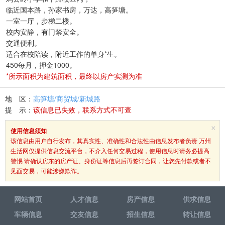
临近国本路，孙家书房，万达，高笋塘。
一室一厅，步梯二楼。
校内安静，有门禁安全。
交通便利。
适合在校陪读，附近工作的单身*生。
450每月，押金1000。
*所示面积为建筑面积，最终以房产实测为准
地 区：
高笋塘/商贸城/新城路
提 示：
该信息已失效，联系方式不可查
×
使用信息须知
该信息由用户自行发布，其真实性、准确性和合法性由信息发布者负责 万州
生活网仅提供信息交流平台，不介入任何交易过程，使用信息时请务必提高
警惕 请确认房东的房产证、身份证等信息后再签订合同，让您先付款或者不
见面交易，可能涉嫌欺诈。
网站首页
人才信息
房产信息
供求信息
车辆信息
交友信息
招生信息
转让信息