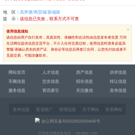
地 区：
高笋塘/商贸城/新城路
提 示：
该信息已失效，联系方式不可查
×
使用信息须知
该信息由用户自行发布，其真实性、准确性和合法性由信息发布者负责 万州
生活网仅提供信息交流平台，不介入任何交易过程，使用信息时请务必提高
警惕 请确认房东的房产证、身份证等信息后再签订合同，让您先付款或者不
见面交易，可能涉嫌欺诈。
网站首页
人才信息
房产信息
供求信息
车辆信息
交友信息
招生信息
转让信息
服务信息
资讯索引
关注微信
发布信息
发布信息
置顶推广
管理信息
关于网站
联系网站
渝公网安备50022802000406号
万州生活网业务电话：189-8353-1163