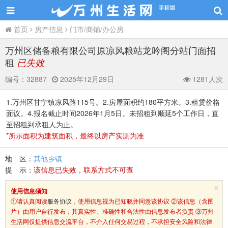
首页
房产信息
门市/商铺/办公房
万州区储备粮有限公司原凉风粮站龙吟阁分站门面招
租
已失效
编号：
32887
2025年12月29日
1281人次
1.万州区甘宁镇凉风路115号。2.房屋面积约180平方米。3.租赁价格
面议。4.报名截止时间2026年1月5日。未招租到顺延5个工作日，直
至招租到承租人为止。
*所示面积为建筑面积，最终以房产实测为准
地 区：
其他乡镇
提 示：
该信息已失效，联系方式不可查
×
使用信息须知
①请认真阅读
服务协议
，使用信息视为已知晓并同意该协议 ②该信息（含图
片）由用户自行发布，其真实性、准确性和合法性由信息发布者负责 ③万州
生活网仅提供信息交流平台，不介入任何交易过程，不承担安全风险和法律