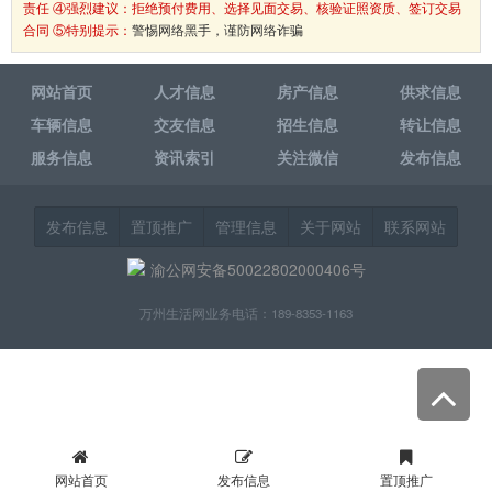
责任 ④强烈建议：拒绝预付费用、选择见面交易、核验证照资质、签订交易
合同 ⑤特别提示：
警惕网络黑手，谨防网络诈骗
网站首页
人才信息
房产信息
供求信息
车辆信息
交友信息
招生信息
转让信息
服务信息
资讯索引
关注微信
发布信息
发布信息
置顶推广
管理信息
关于网站
联系网站
渝公网安备50022802000406号
万州生活网业务电话：189-8353-1163
网站首页
发布信息
置顶推广