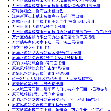
万州区储备粮有限公司原天城粮贸三楼3-2房招租
万州区储备粮有限公司原响水粮站综合楼3-1房招租
石峰路独立二楼商业出租出售
江南新区江山赋未装修商业店铺门面出租
新城路正街上二楼出租美容养生 按摩 麻将 培训
万州区北山大道534号门面出租
万州区储备粮有限公司原海通公司联建房负一、负二楼招
万州区储备粮有限公司办公楼底层南侧库房招租
万州储备库化验室下负一层、负二层招租
独立二楼商业出租出售
原响水粮站龙古分站宿舍楼6号门面招租
原响水粮站综合楼2号门面及4-1号房招租
原响水粮站综合楼3号门面招租
原凉风粮站综合楼门市附4号招租
原凉风粮站综合楼门市附3号招租
位于2万人大型社区鸿鸥天街，大型家益超市旁
原天城粮贸1号、2号仓房招租
未来城三号门第二层车库入口，共六个门面，框架结构，
原天城粮贸1号、2号仓房招租
原响水粮站龙古分站宿舍楼2号门面、3号门面招租
原凉风粮站综合楼门市附14号招租
王家坡菜市场门面出租，年租金二万六千元，位置好，人