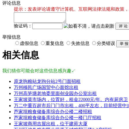
评论信息
提示：发表评论请遵守计算机、互联网法律法规和政策，
验证码：
举报信息
虚假信息
重复信息
失效信息
分类错误
相关信息
我们猜你可能会对这些信息感兴趣↙
原龙驹粮站龙驹分站2号门面招租
万州移民广场国贸中心面馆出租
万州高笋塘老地委里面创业园办公室出租
王家坡菜市场内，位置好，租金22000元/年。内有厨房卫
万二中重百超市后门门市出租，400平左右，目前经营中
芦家坝粮食储备库综合办公楼二楼招租
芦家坝粮食储备库综合办公楼一楼门厅招租
王家坡商用吉屋出租，位于建苑大厦