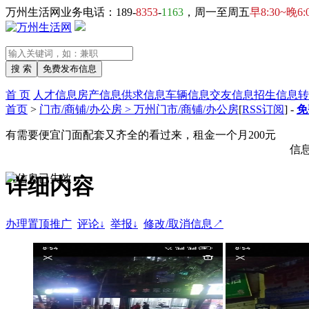
万州生活网业务电话：189-
8353
-
1163
，周一至周五
早8:30~晚6:
首 页
人才信息
房产信息
供求信息
车辆信息
交友信息
招生信息
转
首页
>
门市/商铺/办公房 > 万州门市/商铺/办公房
[
RSS订阅
] -
免
有需要便宜门面配套又齐全的看过来，租金一个月200元
信
详细内容
办理置顶推广
评论↓
举报↓
修改/取消信息↗