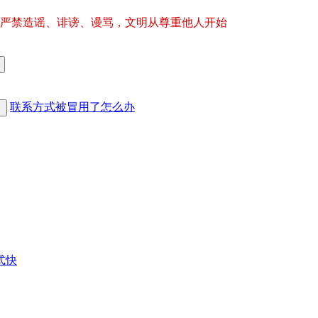
严禁造谣、诽谤、谩骂，文明从尊重他人开始
联系方式被冒用了怎么办
式快